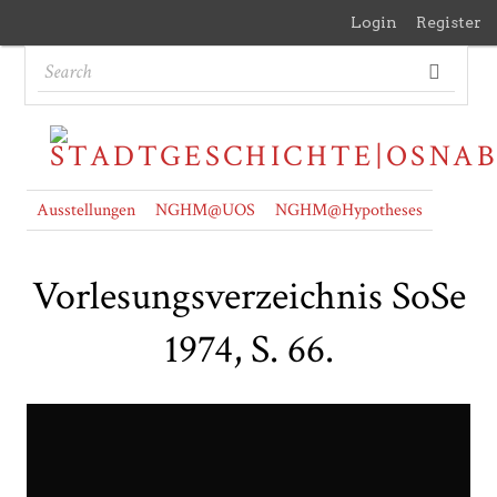
Login
Register
Ausstellungen
NGHM@UOS
NGHM@Hypotheses
Vorlesungsverzeichnis SoSe
1974, S. 66.