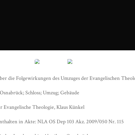
mzug Evangelische Theologie_NLA OS Dep 103 Akz. 2009_050 N
ber die Folgewirkungen des Umzuges der Evangelischen Theolo
 Osnabrück; Schloss; Umzug; Gebäude
r Evangelische Theologie, Klaus Künkel
nthalten in Akte: NLA OS Dep 103 Akz. 2009/050 Nr. 115