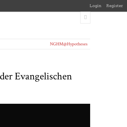
Login
Register
NGHM@Hypotheses
der Evangelischen