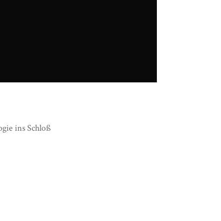
r. 115_1.jpg
gie ins Schloß