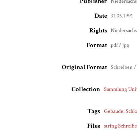
Publisher
Niedersächs
Date
31.05.1991
Rights
Niedersächs
Format
pdf / jpg
Original Format
Schreiben /
Collection
Sammlung Univ
Tags
Gebäude
,
Schlo
Files
string Schreib