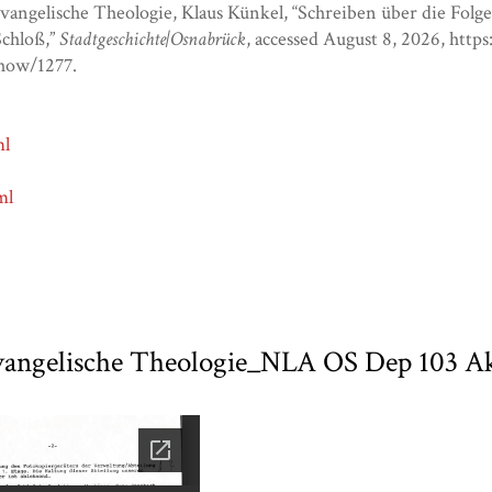
vangelische Theologie, Klaus Künkel, “Schreiben über die Fol
Schloß,”
Stadtgeschichte|Osnabrück
, accessed August 8, 2026,
http
show/1277
.
ml
ml
angelische Theologie_NLA OS Dep 103 Ak