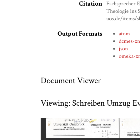
Citation
Fachsprecher E
Theologie ins 
uos.de/items/
Output Formats
atom
dcmes-x
json
omeka-x
Document Viewer
Viewing: Schreiben Umzug Ev