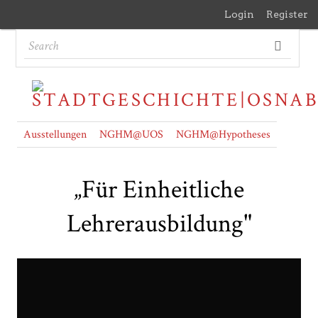
Login
Register
Ausstellungen
NGHM@UOS
NGHM@Hypotheses
„Für Einheitliche
Lehrerausbildung"