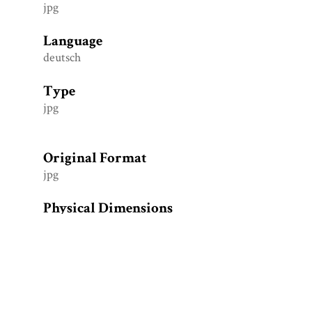
jpg
Language
deutsch
Type
jpg
Original Format
jpg
Physical Dimensions
1997 x 2091
Tags
AVZ
,
Universität
,
Universität Osnabrück
,
Westerberg