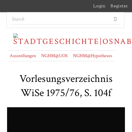
Login
Register
Ausstellungen
NGHM@UOS
NGHM@Hypotheses
Vorlesungsverzeichnis
WiSe 1975/76, S. 104f