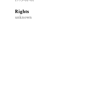
Rights
unknown
Format
PNG
Language
German
Citation
Anarcho Randalia!, “Anarcho Randalia! - Ich War / Bin
Dabei (Broschüre)_blurred,”
Stadtgeschichte|Osnabrück
,
accessed August 9, 2026,
https://osnabrueck.nghm-
uos.de/items/show/1478
.
Output Formats