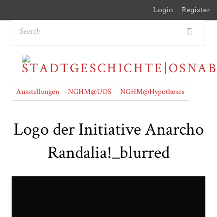
Login
Register
Ausstellungen
NGHM@UOS
NGHM@Hypotheses
Logo der Initiative Anarcho
Randalia!_blurred