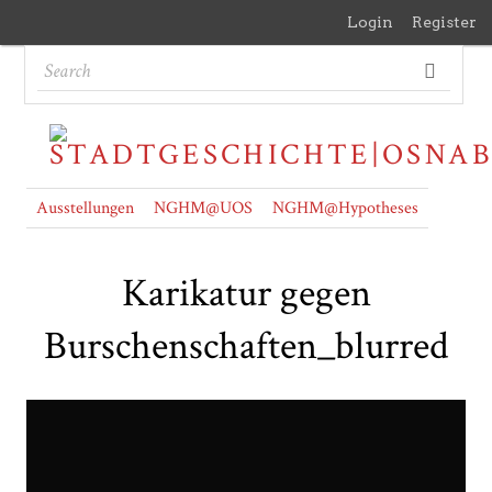
Login
Register
Ausstellungen
NGHM@UOS
NGHM@Hypotheses
Karikatur gegen
Burschenschaften_blurred