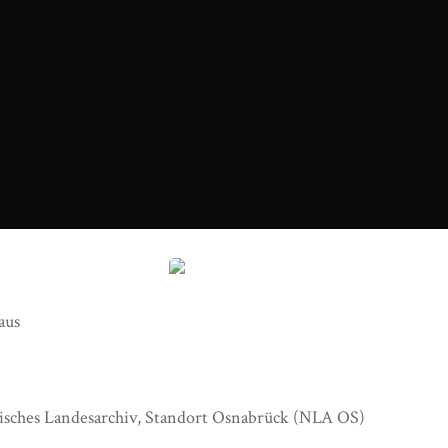
5 - Ehemaliges Kreishaus (Neuer Graben) (Foto Strenger).jpg
aus
isches Landesarchiv, Standort Osnabrück (NLA OS)