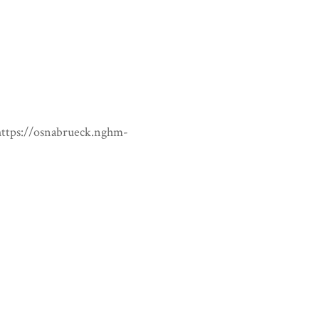
https://osnabrueck.nghm-
Next Item →