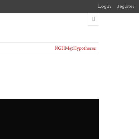
Login
Register
NGHM@Hypotheses