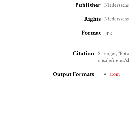
Publisher
Niedersächs
Rights
Niedersächs
Format
.jpg
Citation
Strenger, “Fot
uos.de/items/
Output Formats
atom
dcmes-x
json
omeka-x
← Previous Item