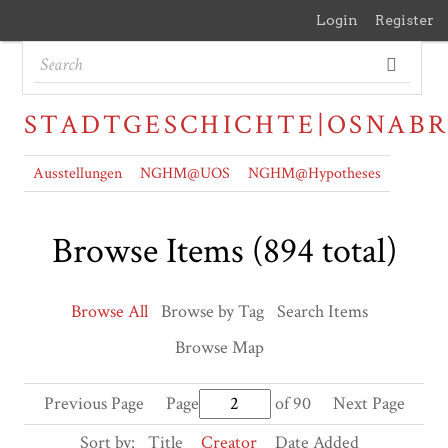
Login
Register
STADTGESCHICHTE|OSNAB
Ausstellungen
NGHM@UOS
NGHM@Hypotheses
Browse Items (894 total)
Browse All
Browse by Tag
Search Items
Browse Map
Previous Page
Page
of 90
Next Page
Sort by:
Title
Creator
Date Added