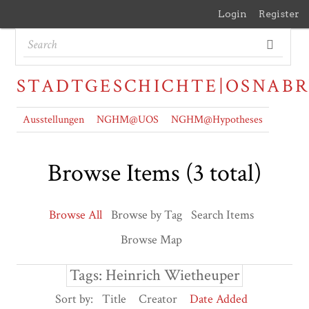
Login
Register
STADTGESCHICHTE|OSNAB
Ausstellungen
NGHM@UOS
NGHM@Hypotheses
Browse Items (3 total)
Browse All
Browse by Tag
Search Items
Browse Map
Tags: Heinrich Wietheuper
Sort by:
Title
Creator
Date Added