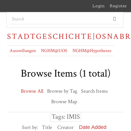
Login
Register
STADTGESCHICHTE|OSNAB
Ausstellungen
NGHM@UOS
NGHM@Hypotheses
Browse Items (1 total)
Browse All
Browse by Tag
Search Items
Browse Map
Tags: IMIS
Sort by:
Title
Creator
Date Added