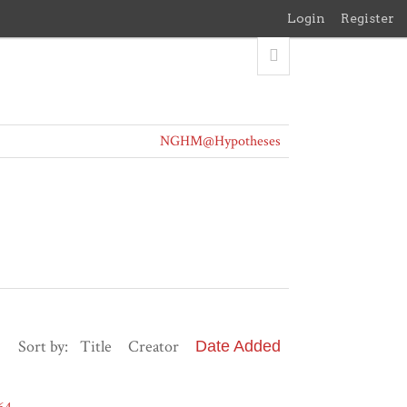
Login
Register
NGHM@Hypotheses
Sort by:
Title
Creator
Date Added