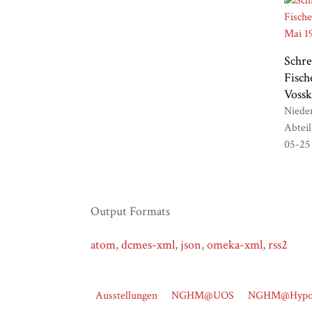
Schre
Fisch
Vossk
Nieder
Abtei
05-25
Output Formats
atom
,
dcmes-xml
,
json
,
omeka-xml
,
rss2
Ausstellungen
NGHM@UOS
NGHM@Hypot