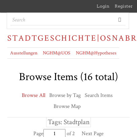
Login
Register
STADTGESCHICHTE|OSNAB
Ausstellungen
NGHM@UOS
NGHM@Hypotheses
Browse Items (16 total)
Browse All
Browse by Tag
Search Items
Browse Map
Tags: Stadtplan
Page
of 2
Next Page