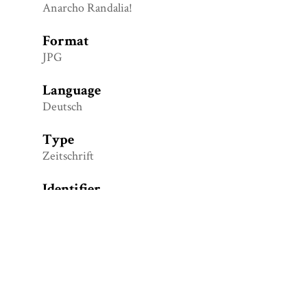
Anarcho Randalia!
Format
JPG
Language
Deutsch
Type
Zeitschrift
Identifier
Burschen Raus! Nr. 4, Wintersemester
1997/98.
Collection
Sammlung Universität Osnabrück: Gründung und
Anfangsjahre