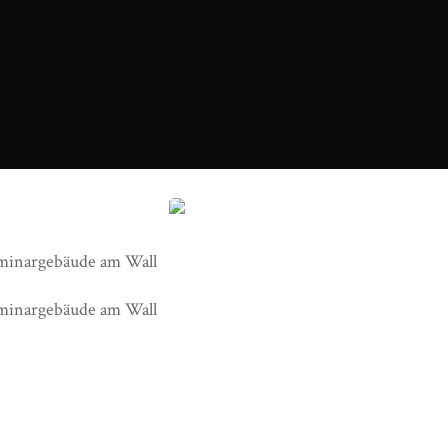
Entwurf Seminargebäude am Wall.jpg
minargebäude am Wall
minargebäude am Wall