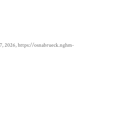
 7, 2026,
https://osnabrueck.nghm-
Next Item →