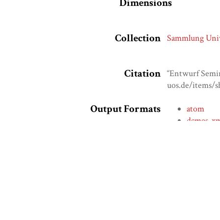
Dimensions
Collection
Sammlung Univ
Citation
“Entwurf Semi
uos.de/items/
Output Formats
atom
dcmes-x
json
omeka-x
← Previous Item
Ausstellungen
NGHM@UOS
NGHM@Hypot