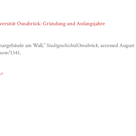
ersität Osnabrück: Gründung und Anfangsjahre
nargebäude am Wall,”
Stadtgeschichte|Osnabrück
, accessed August
show/1341
.
ml
ml
heses