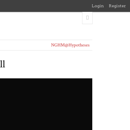
Login
Register
NGHM@Hypotheses
ll