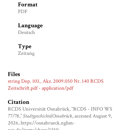
Format
PDF
Language
Deutsch
Type
Zeitung
Files
string Dep. 103_ Akz. 2009.050 Nr. 140 RCDS
Zeitschrift.pdf - application/pdf
Citation
RCDS Universität Osnabrück, “RCDS - INFO WS
77/78,”
Stadtgeschichte|Osnabrück
, accessed August 9,
2026,
https://osnabrueck.nghm-
uos.de/items/show/1350
.