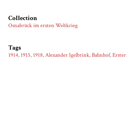
Collection
Osnabrück im ersten Weltkrieg
Tags
1914
,
1915
,
1918
,
Alexander Igelbrink
,
Bahnhof
,
Erster
Weltkrieg
,
Frauen
,
Hauptbahnhof
,
Heimatfront
,
Karte
,
Krieg
,
Lazarett
,
Map
,
Osnabrück
,
Vaterländischer
Frauenverein
,
Wohnort
,
World War 1
,
WW1
Citation
Stadt Osnabrück, FD Geodaten, “Wohnort Familie
Igelbrink,”
Stadtgeschichte|Osnabrück
, accessed August 8,
2026,
https://osnabrueck.nghm-
uos.de/items/show/453
.
Output Formats