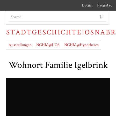
Login
Register
STADTGESCHICHTE|OSNAB
Ausstellungen
NGHM@UOS
NGHM@Hypotheses
Wohnort Familie Igelbrink