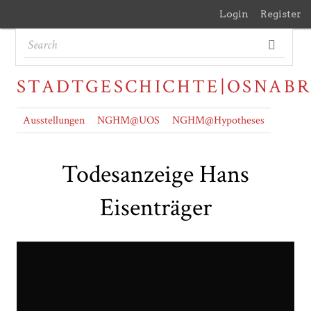
Login
Register
STADTGESCHICHTE|OSNAB
Ausstellungen
NGHM@UOS
NGHM@Hypotheses
Todesanzeige Hans
Eisenträger