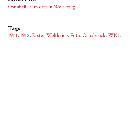
Osnabrück im ersten Weltkrieg
Tags
1914
,
1918
,
Erster Weltkrieg
,
Foto
,
Osnabrück
,
WK1
,
WW1
Citation
Osnabrücker Zeitung, “Todesanzeige Hans
Eisenträger,”
Stadtgeschichte|Osnabrück
, accessed August
10, 2026,
https://osnabrueck.nghm-
uos.de/items/show/732
.
Output Formats
atom
dcmes-xml
json
omeka-xml