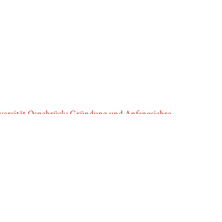
ersität Osnabrück: Gründung und Anfangsjahre
igung
nabrück, “Geschlechterforschung im Vorlesungsverzeichnis So
|Osnabrück
, accessed August 7, 2026,
https://osnabrueck.nghm-u
ml