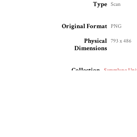
Type
Scan
Original Format
PNG
Physical
793 x 486
Dimensions
Collection
Sammlung Univ
Tags
Gleichberecht
Citation
Universität Os
Stadtgeschichte
Output Formats
atom
dcmes-x