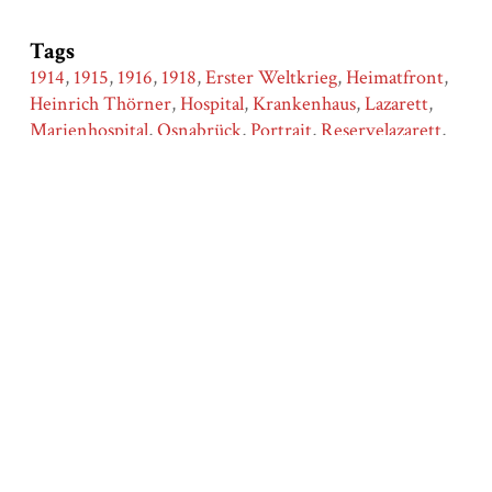
Tags
1914
,
1915
,
1916
,
1918
,
Erster Weltkrieg
,
Heimatfront
,
Heinrich Thörner
,
Hospital
,
Krankenhaus
,
Lazarett
,
Marienhospital
,
Osnabrück
,
Portrait
,
Reservelazarett
,
Traumatisierung
,
WW1
Citation
Niedersächsisches Landesarchiv Osnabrück, “Heinrich
Thörner,”
Stadtgeschichte|Osnabrück
, accessed August 10,
2026,
https://osnabrueck.nghm-
uos.de/items/show/520
.
Output Formats
atom
dcmes-xml
json
omeka-xml