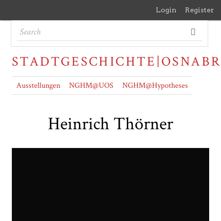
Login
Register
STADTGESCHICHTE|OSNAB
Ausstellungen
NGHM@UOS
NGHM@Hypotheses
Heinrich Thörner