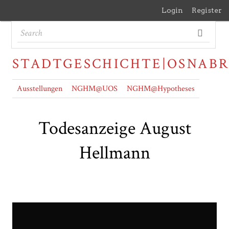
Login
Register
STADTGESCHICHTE|OSNAB
Ausstellungen
NGHM@UOS
NGHM@Hypotheses
Todesanzeige August
Hellmann