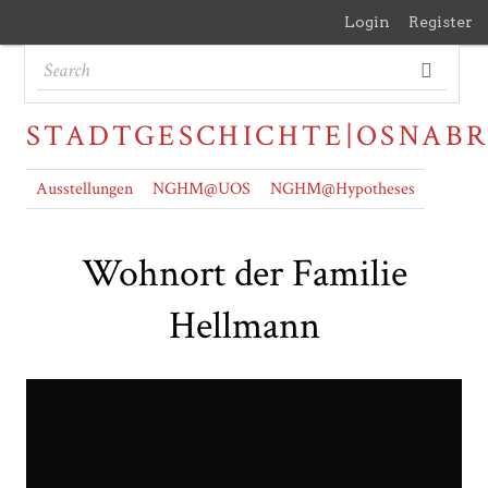
Login
Register
STADTGESCHICHTE|OSNAB
Ausstellungen
NGHM@UOS
NGHM@Hypotheses
Wohnort der Familie
Hellmann