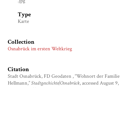
.jpg
Type
Karte
Collection
Osnabrück im ersten Weltkrieg
Citation
Stadt Osnabrück, FD Geodaten , “Wohnort der Familie
Hellmann,”
Stadtgeschichte|Osnabrück
, accessed August 9,
2026,
https://osnabrueck.nghm-
uos.de/items/show/687
.
Output Formats
atom
dcmes-xml